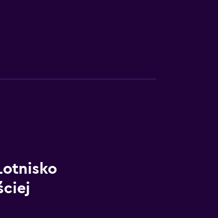
otnisko
ściej