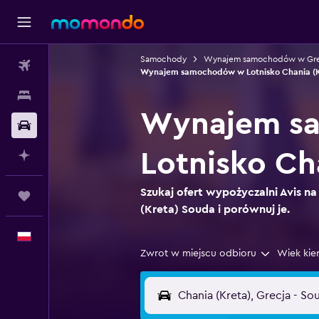
Samochody
Wynajem samochodów w Gre
Loty
Wynajem samochodów w Lotnisko Chania (K
Noclegi
Wynajem sa
Samochody
Lotnisko Ch
Planuj z AI
Szukaj ofert wypożyczalni Avis na
Trips
(Kreta) Souda i porównuj je.
Polski
Zwrot w miejscu odbioru
Wiek kie