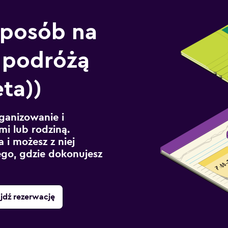
sposób na
 podróżą
ta))
ganizowanie i
mi lub rodziną.
 i możesz z niej
ego, gdzie dokonujesz
jdź rezerwację