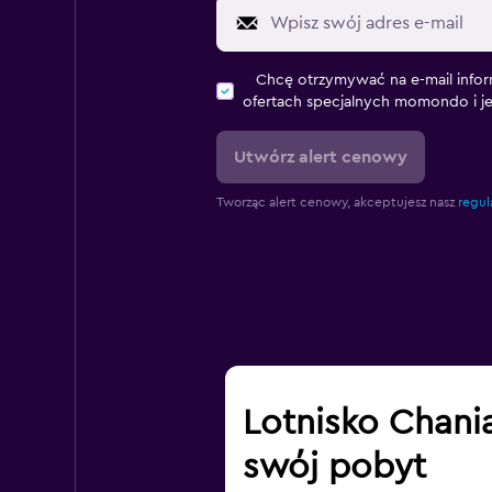
Chcę otrzymywać na e-mail infor
ofertach specjalnych momondo i j
Utwórz alert cenowy
Tworząc alert cenowy, akceptujesz nasz
regul
Lotnisko Chani
swój pobyt