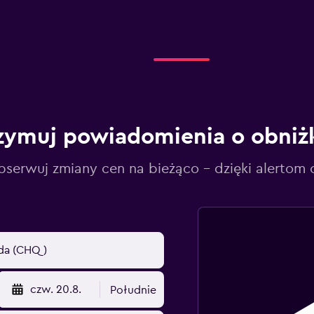
zymuj powiadomienia o obniż
serwuj zmiany cen na bieżąco – dzięki alertom
czw. 20.8.
Południe