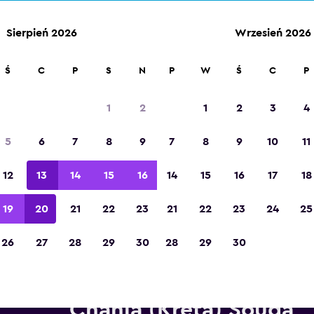
Sierpień 2026
Wrzesień 2026
Ś
C
P
S
N
P
W
Ś
C
P
Zdobywca tytułu „Najlepsza aplikacja
turystyczna w Europie” w 2023 roku
1
2
1
2
3
4
5
6
7
8
9
7
8
9
10
11
12
13
14
15
16
14
15
16
17
18
19
20
21
22
23
21
22
23
24
25
26
27
28
29
30
28
29
30
pożyczalnie Avis w pobliżu L
Chania (Kreta) Souda