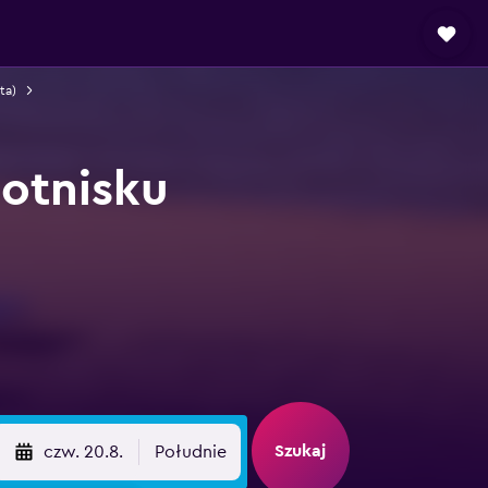
ta)
otnisku
Szukaj
czw. 20.8.
Południe