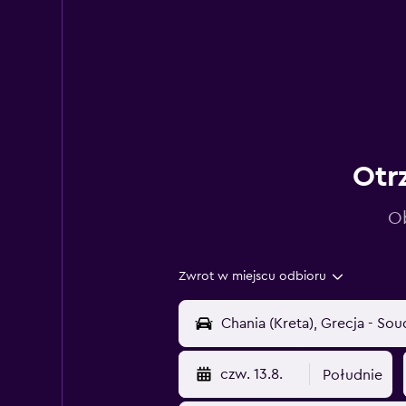
Otr
Ob
Zwrot w miejscu odbioru
czw. 13.8.
Południe