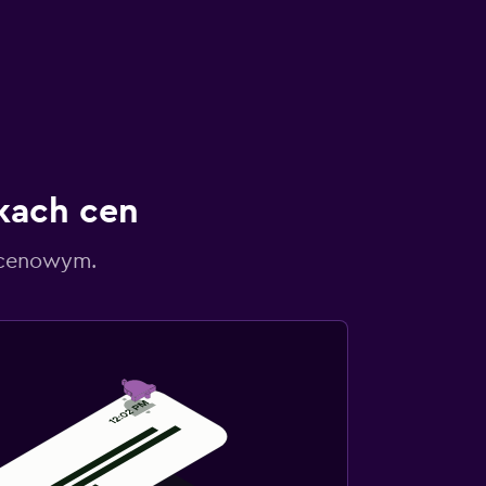
kach cen
 cenowym.