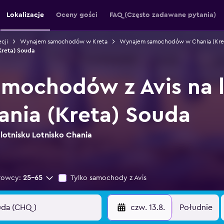
Lokalizacje
Oceny gości
FAQ (Często zadawane pytania)
cji
Wynajem samochodów w Kreta
Wynajem samochodów w Chania (Kre
reta) Souda
mochodów z Avis na l
ania (Kreta) Souda
 lotnisku Lotnisko Chania
rowcy:
25-65
Tylko samochody z Avis
czw. 13.8.
Południe