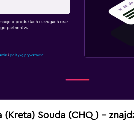
macje o produktach i usługach oraz
ego partnerów.
amin
i
politykę prywatności.
a (Kreta) Souda (CHQ) – znajdź