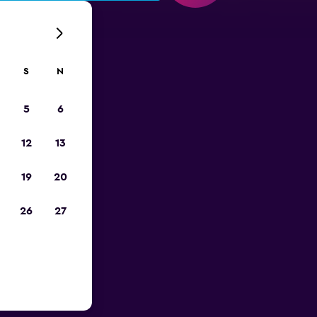
S
N
5
6
12
13
19
20
26
27
otnisko