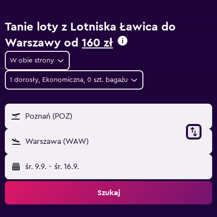
Tanie loty z Lotniska Ławica do
Warszawy od
160 zł
W obie strony
1 dorosły, Ekonomiczna, 0 szt. bagażu
Poznań (POZ)
Warszawa (WAW)
śr. 9.9.
-
śr. 16.9.
Szukaj