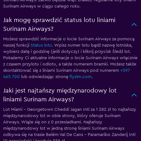
Surinam Airways. Łatwo będzie więc znaleźć regularne loty liniami
Surinam Airways w ciągu całego roku.
Jak mogę sprawdzić status lotu liniami
Surinam Airways?
Możesz sprawdzić informacje o locie Surinam Airways za pomocą
naszej funkcji
Status lotu
. Wpisz numer lotu bądź nazwę lotniska,
wybierz datę i godzinę (jeśli dotyczy) i kliknij przycisk Śledź lot.
Pokażemy Ci aktualne informacje o locie Surinam Airways włącznie
z czasem przylotu i odlotu, a także numerem bramki. Możesz także
skontaktować się z liniami Surinam Airways pod numerem
+597
465 700
lub odwiedzając stronę
flyslm.com
.
Jaki jest najtańszy międzynarodowy lot
liniami Surinam Airways?
Lot Miami - Georgetown Cheddi Jagan Intl za 1 282 zł to najtańszy
międzynarodowy lot w obie strony, który oferuje Surinam
Airways. Wiąże się on z 0 przesiadkami. Najtańszy
międzynarodowy lot w jedną stronę liniami Surinam Airways
odbywa się na trasie Belém Val De Cans - Paramaribo Zanderij Intl