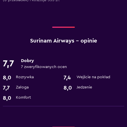
(0 przesiadek) i kosztuje 555 zł.
Surinam Airways – opinie
Dobry
7,7
7 zweryfikowanych ocen
8,0
7,4
Rozrywka
Wejście na pokład
7,7
8,0
Załoga
Jedzenie
8,0
Komfort