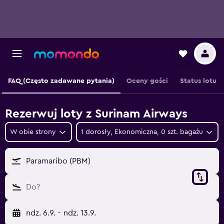
FAQ (Często zadawane pytania)
Oceny gości
Status lotu
Rezerwuj loty z Surinam Airways
W obie strony
1 dorosły, Ekonomiczna, 0 szt. bagażu
Paramaribo (PBM)
Do?
ndz. 6.9.
-
ndz. 13.9.