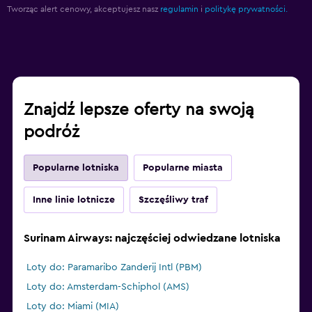
Tworząc alert cenowy, akceptujesz nasz
regulamin
i
politykę prywatności.
Znajdź lepsze oferty na swoją
podróż
Popularne lotniska
Popularne miasta
Inne linie lotnicze
Szczęśliwy traf
Surinam Airways: najczęściej odwiedzane lotniska
Loty do: Paramaribo Zanderij Intl (PBM)
Loty do: Amsterdam-Schiphol (AMS)
Loty do: Miami (MIA)