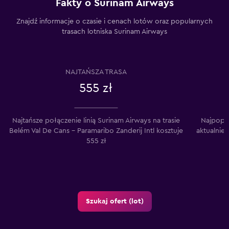
Fakty o Surinam Airways
Znajdź informacje o czasie i cenach lotów oraz popularnych
trasach lotniska Surinam Airways
NAJTAŃSZA TRASA
555 zł
Najtańsze połączenie linią Surinam Airways na trasie
Najpopul
Belém Val De Cans – Paramaribo Zanderij Intl kosztuje
aktualnie 
555 zł
Szukaj ofert (lot)