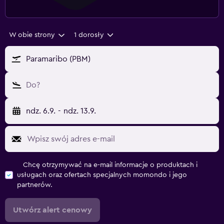
W obie strony
1 dorosły
Paramaribo (PBM)
Do?
ndz. 6.9.
-
ndz. 13.9.
Chcę otrzymywać na e-mail informacje o produktach i
usługach oraz ofertach specjalnych momondo i jego
partnerów.
Utwórz alert cenowy