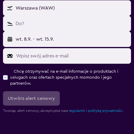
Warszawa (WAW)
Do?
wt. 8.9.
-
wt. 15.9.
Chcę otrzymywać na e-mail informacje o produktach i
usługach oraz ofertach specjalnych momondo i jego
partnerów.
Utwórz alert cenowy
Tworząc alert cenowy, akceptujesz nasz
regulamin
i
politykę prywatności.