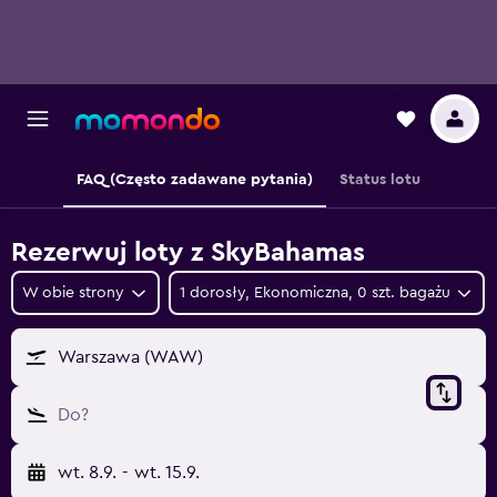
FAQ (Często zadawane pytania)
Status lotu
Rezerwuj loty z SkyBahamas
W obie strony
1 dorosły, Ekonomiczna, 0 szt. bagażu
Warszawa (WAW)
Do?
wt. 8.9.
-
wt. 15.9.