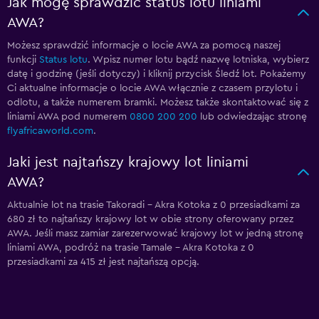
Jak mogę sprawdzić status lotu liniami
AWA?
Możesz sprawdzić informacje o locie AWA za pomocą naszej
funkcji
Status lotu
. Wpisz numer lotu bądź nazwę lotniska, wybierz
datę i godzinę (jeśli dotyczy) i kliknij przycisk Śledź lot. Pokażemy
Ci aktualne informacje o locie AWA włącznie z czasem przylotu i
odlotu, a także numerem bramki. Możesz także skontaktować się z
liniami AWA pod numerem
0800 200 200
lub odwiedzając stronę
flyafricaworld.com
.
Jaki jest najtańszy krajowy lot liniami
AWA?
Aktualnie lot na trasie Takoradi - Akra Kotoka z 0 przesiadkami za
680 zł to najtańszy krajowy lot w obie strony oferowany przez
AWA. Jeśli masz zamiar zarezerwować krajowy lot w jedną stronę
liniami AWA, podróż na trasie Tamale - Akra Kotoka z 0
przesiadkami za 415 zł jest najtańszą opcją.