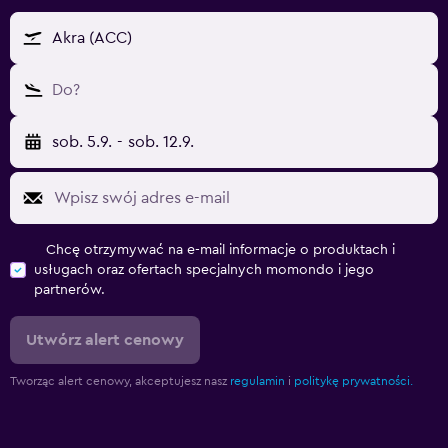
Akra (ACC)
Do?
sob. 5.9.
-
sob. 12.9.
Chcę otrzymywać na e-mail informacje o produktach i
usługach oraz ofertach specjalnych momondo i jego
partnerów.
Utwórz alert cenowy
Tworząc alert cenowy, akceptujesz nasz
regulamin
i
politykę prywatności.