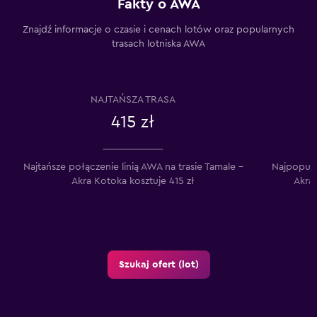
Fakty o AWA
Znajdź informacje o czasie i cenach lotów oraz popularnych
trasach lotniska AWA
NAJTAŃSZA TRASA
415 zł
Najtańsze połączenie linią AWA na trasie Tamale –
Najpopular
Akra Kotoka kosztuje 415 zł
Akra
Szukaj ofert (lot)