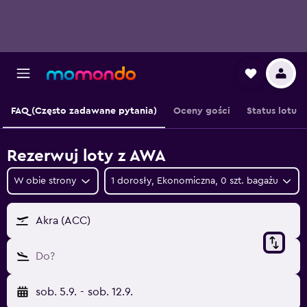
FAQ (Często zadawane pytania)
Oceny gości
Status lotu
Rezerwuj loty z AWA
W obie strony
1 dorosły, Ekonomiczna, 0 szt. bagażu
Akra (ACC)
Do?
sob. 5.9.
-
sob. 12.9.