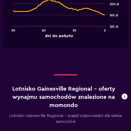
graphic.
chart
200 zł
with
91
160 zł
data
points.
120 zł
90
60
30
0
The
End
dni do pobytu
chart
of
interactive
has
chart
1
X
axis
displaying
dni
do
pobytu.
Lotnisko Gainesville Regional – oferty
Range:
91
wynajmu samochodów znalezione na
categories.
momondo
The
chart
Lotnisko Gainesville Regional – znajdź odpowiedni dla siebie
has
samochód
1
Y