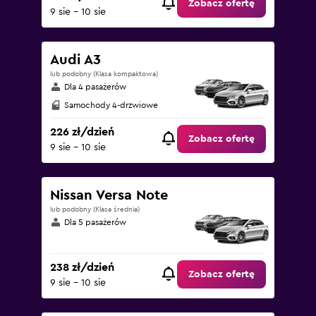
Zobacz ofertę
9 sie - 10 sie
Audi A3
lub podobny (Klasa kompaktowa)
Dla 4 pasażerów
Samochody 4-drzwiowe
226 zł/dzień
Zobacz ofertę
9 sie - 10 sie
Nissan Versa Note
lub podobny (Klasa średnia)
Dla 5 pasażerów
238 zł/dzień
Zobacz ofertę
9 sie - 10 sie