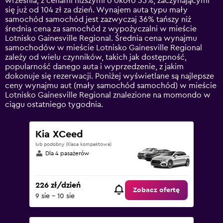
września, z cenami niższymi o około 35%, zaczynającymi
has
się już od 104 zł za dzień. Wynajem auta typu mały
1
samochód samochód jest zazwyczaj 36% tańszy niż
Y
średnia cena za samochód z wypożyczalni w mieście
axis
Lotnisko Gainesville Regional. Średnia cena wynajmu
displaying
samochodów w mieście Lotnisko Gainesville Regional
values.
zależy od wielu czynników, takich jak dostępność,
Range:
popularność danego auta i wyprzedzenie, z jakim
0
dokonuje się rezerwacji. Poniżej wyświetlane są najlepsze
to
ceny wynajmu aut (mały samochód samochód) w mieście
360.
Lotnisko Gainesville Regional znalezione na momondo w
ciągu ostatniego tygodnia.
Kia XCeed
lub podobny (Klasa kompaktowa)
Dla 4 pasażerów
226 zł/dzień
Zobacz ofertę
9 sie - 10 sie