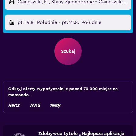
Gainesville, FL, Stany Zjednoczone - Gainesville Regional (GNV)
pt. 14.8.
Południe
-
pt. 21.8.
Południe
Szukaj
Odkryj oferty wypożyczalni z ponad 70 000 miejsc na
momondo.
Zdobywca tytułu „Najlepsza aplikacja