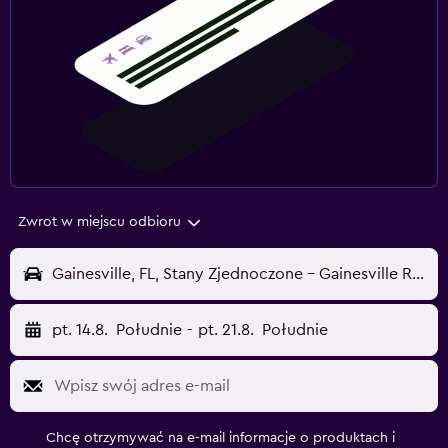
Zwrot w miejscu odbioru
Gainesville, FL, Stany Zjednoczone - Gainesville Regional (GNV)
pt. 14.8.
Południe
-
pt. 21.8.
Południe
Chcę otrzymywać na e-mail informacje o produktach i