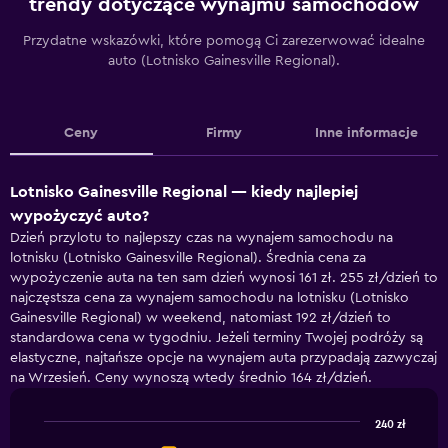
trendy dotyczące wynajmu samochodów
Przydatne wskazówki, które pomogą Ci zarezerwować idealne
auto (Lotnisko Gainesville Regional).
Ceny
Firmy
Inne informacje
Lotnisko Gainesville Regional — kiedy najlepiej
wypożyczyć auto?
Dzień przylotu to najlepszy czas na wynajem samochodu na
lotnisku (Lotnisko Gainesville Regional). Średnia cena za
wypożyczenie auta na ten sam dzień wynosi 161 zł. 255 zł/dzień to
najczęstsza cena za wynajem samochodu na lotnisku (Lotnisko
Gainesville Regional) w weekend, natomiast 192 zł/dzień to
standardowa cena w tygodniu. Jeżeli terminy Twojej podróży są
elastyczne, najtańsze opcje na wynajem auta przypadają zazwyczaj
na Wrzesień. Ceny wynoszą wtedy średnio 164 zł/dzień.
240 zł
Line
Chart