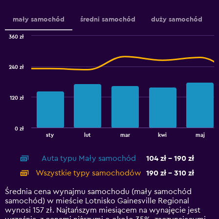
axis
displaying
mały samochód
średni samochód
duży samochód
values.
Range:
360 zł
120
Combination
Chart
to
graphic.
chart
240.
with
240 zł
2
data
series.
120 zł
The
chart
has
0 zł
1
End
sty
lut
mar
kwi
maj
of
X
interactive
axis
chart
Auta typu Mały samochód
104 zł - 190 zł
displaying
categories.
Wszystkie typy samochodów
190 zł - 310 zł
Range:
14
Średnia cena wynajmu samochodu (mały samochód
categories.
samochód) w mieście Lotnisko Gainesville Regional
The
wynosi 157 zł. Najtańszym miesiącem na wynajęcie jest
chart