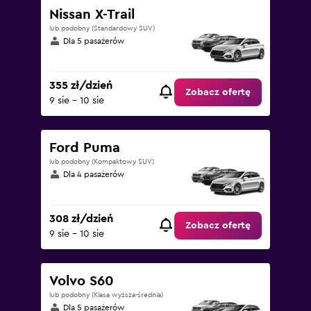
Nissan X-Trail
lub podobny (Standardowy SUV)
Dla 5 pasażerów
355 zł/dzień
Zobacz ofertę
9 sie - 10 sie
Ford Puma
lub podobny (Kompaktowy SUV)
Dla 4 pasażerów
308 zł/dzień
Zobacz ofertę
9 sie - 10 sie
Volvo S60
lub podobny (Klasa wyższa-średnia)
Dla 5 pasażerów