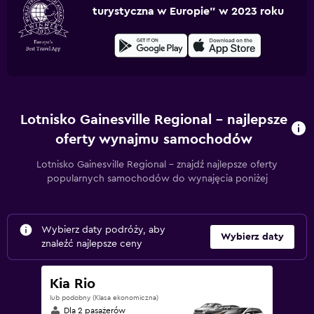
turystyczna w Europie” w 2023 roku
Lotnisko Gainesville Regional – najlepsze
oferty wynajmu samochodów
Lotnisko Gainesville Regional – znajdź najlepsze oferty
popularnych samochodów do wynajęcia poniżej
Wybierz daty podróży, aby
Wybierz daty
znaleźć najlepsze ceny
Kia Rio
lub podobny (Klasa ekonomiczna)
Dla 2 pasażerów