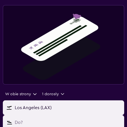
W obie strony
1 dorosły
Los Angeles (LAX)
Do?