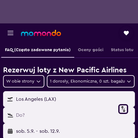
FAQ (Często zadawane pytania)
Oceny gości
Status lotu
Rezerwuj loty z New Pacific Airlines
W obie strony
1 dorosły, Ekonomiczna, 0 szt. bagażu
Los Angeles (LAX)
Do?
sob. 5.9.
-
sob. 12.9.