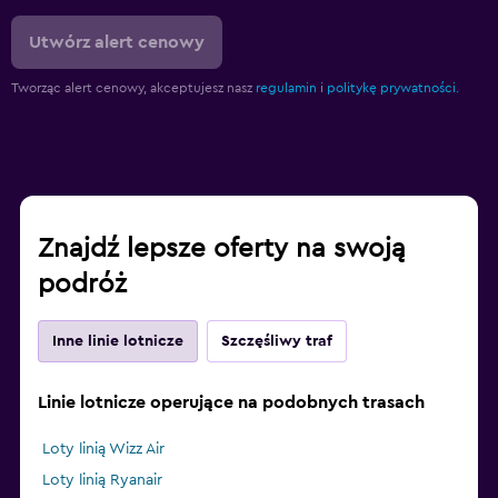
Utwórz alert cenowy
Tworząc alert cenowy, akceptujesz nasz
regulamin
i
politykę prywatności.
Znajdź lepsze oferty na swoją
podróż
Inne linie lotnicze
Szczęśliwy traf
Linie lotnicze operujące na podobnych trasach
Loty linią Wizz Air
Loty linią Ryanair