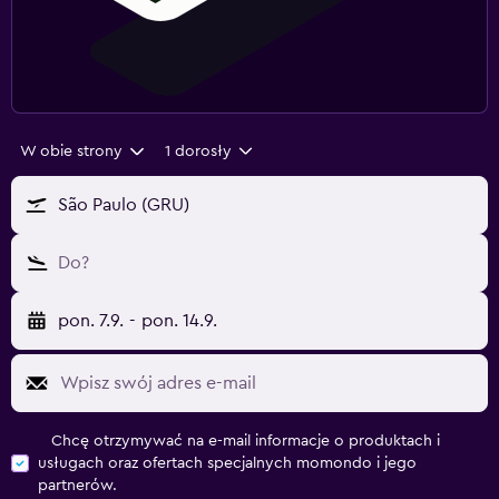
W obie strony
1 dorosły
São Paulo (GRU)
Do?
pon. 7.9.
-
pon. 14.9.
Chcę otrzymywać na e-mail informacje o produktach i
usługach oraz ofertach specjalnych momondo i jego
partnerów.