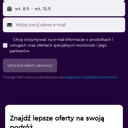
wt. 8.9.
-
wt. 15.9.
Chcę otrzymywać na e-mail informacje o produktach i
usługach oraz ofertach specjalnych momondo i jego
partnerów.
Utwórz alert cenowy
Tworząc alert cenowy, akceptujesz nasz
regulamin
i
politykę prywatności.
Znajdź lepsze oferty na swoją
podróż