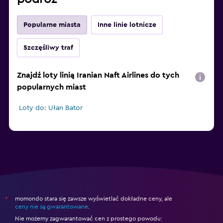
Popularne miasta
Inne linie lotnicze
Szczęśliwy traf
Znajdź loty linią Iranian Naft Airlines do tych
popularnych miast
Loty do: Ułan Bator
momondo stara się zawsze wyświetlać dokładne ceny, ale
*
ceny nie są gwarantowane
.
Nie możemy zagwarantować cen z prostego powodu: