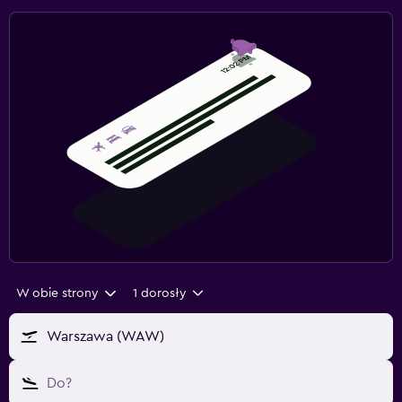
W obie strony
1 dorosły
Warszawa (WAW)
Do?