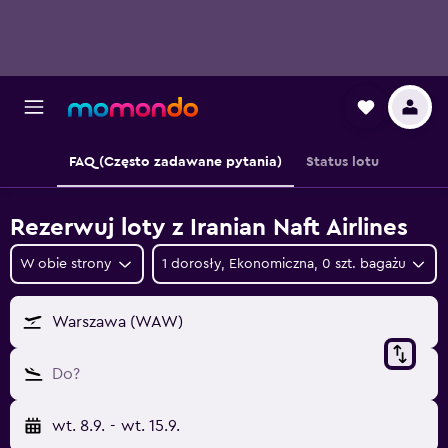
FAQ (Często zadawane pytania)
Status lotu
Rezerwuj loty z Iranian Naft Airlines
W obie strony
1 dorosły, Ekonomiczna, 0 szt. bagażu
Warszawa (WAW)
Do?
wt. 8.9.
-
wt. 15.9.