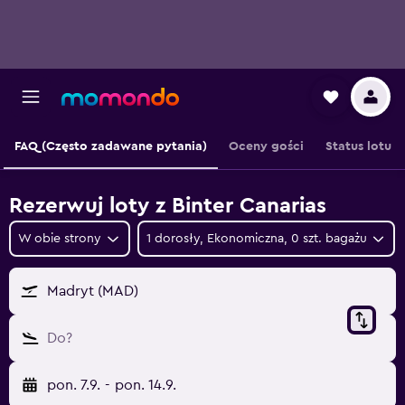
FAQ (Często zadawane pytania)
Oceny gości
Status lotu
Rezerwuj loty z Binter Canarias
W obie strony
1 dorosły, Ekonomiczna, 0 szt. bagażu
Madryt (MAD)
Do?
pon. 7.9.
-
pon. 14.9.