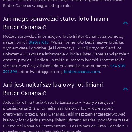
Binter Canarias. Łatwo będzie więc znaleźć regularne loty liniami
Binter Canarias w ciągu całego roku.
Jak mogę sprawdzić status lotu liniami
Binter Canarias?
Możesz sprawdzić informacje o locie Binter Canarias za pomocą
naszej funkcji
Status lotu
. Wpisz numer lotu bądź nazwę lotniska,
wybierz datę i godzinę (jeśli dotyczy) i kliknij przycisk Śledź lot.
Pokażemy Ci aktualne informacje o locie Binter Canarias włącznie z
czasem przylotu i odlotu, a także numerem bramki. Możesz także
skontaktować się z liniami Binter Canarias pod numerem
+34 902
391 392
lub odwiedzając stronę
bintercanarias.com
.
Jaki jest najtańszy krajowy lot liniami
Binter Canarias?
Aktualnie lot na trasie Arrecife Lanzarote - Madryt-Barajas z 1
przesiadką za 272 zł to najtańszy krajowy lot w obie strony
oferowany przez Binter Canarias. Jeśli masz zamiar zarezerwować
krajowy lot w jedną stronę liniami Binter Canarias, podróż na trasie
Puerto del Rosario Fuerteventura - Las Palmas de Gran Canaria z 0