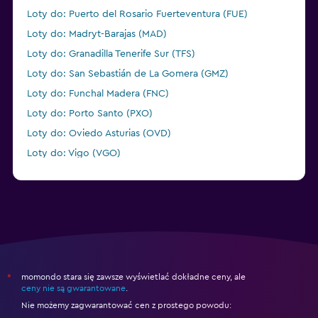
Loty do: Puerto del Rosario Fuerteventura (FUE)
Loty do: Madryt-Barajas (MAD)
Loty do: Granadilla Tenerife Sur (TFS)
Loty do: San Sebastián de La Gomera (GMZ)
Loty do: Funchal Madera (FNC)
Loty do: Porto Santo (PXO)
Loty do: Oviedo Asturias (OVD)
Loty do: Vigo (VGO)
Loty do: Sewilla-San Pablo (SVQ)
momondo stara się zawsze wyświetlać dokładne ceny, ale
*
ceny nie są gwarantowane
.
Nie możemy zagwarantować cen z prostego powodu: