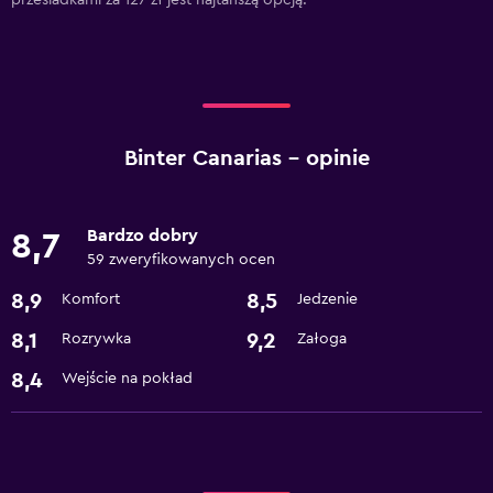
przesiadkami za 127 zł jest najtańszą opcją.
Binter Canarias – opinie
Bardzo dobry
8,7
59 zweryfikowanych ocen
8,9
8,5
Komfort
Jedzenie
8,1
9,2
Rozrywka
Załoga
8,4
Wejście na pokład