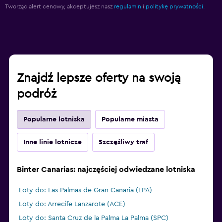
Tworząc alert cenowy, akceptujesz nasz
regulamin
i
politykę prywatności.
Znajdź lepsze oferty na swoją
podróż
Popularne lotniska
Popularne miasta
Inne linie lotnicze
Szczęśliwy traf
Binter Canarias: najczęściej odwiedzane lotniska
Loty do: Las Palmas de Gran Canaria (LPA)
Loty do: Arrecife Lanzarote (ACE)
Loty do: Santa Cruz de la Palma La Palma (SPC)