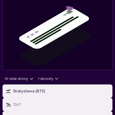
W obie strony
1 dorosły
Bratysława (BTS)
Do?