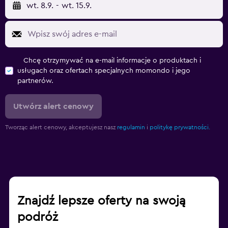
wt. 8.9.
-
wt. 15.9.
Chcę otrzymywać na e-mail informacje o produktach i
usługach oraz ofertach specjalnych momondo i jego
partnerów.
Utwórz alert cenowy
Tworząc alert cenowy, akceptujesz nasz
regulamin
i
politykę prywatności.
Znajdź lepsze oferty na swoją
podróż