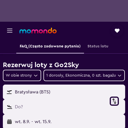
FAQ (Często zadawane pytania)
Status lotu
Rezerwuj loty z Go2Sky
W obie strony
1 dorosły, Ekonomiczna, 0 szt. bagażu
Bratysława (BTS)
Do?
wt. 8.9.
-
wt. 15.9.