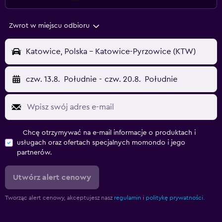
Zwrot w miejscu odbioru
Katowice, Polska - Katowice-Pyrzowice (KTW)
czw. 13.8.
Południe
-
czw. 20.8.
Południe
Chcę otrzymywać na e-mail informacje o produktach i
usługach oraz ofertach specjalnych momondo i jego
partnerów.
Utwórz alert cenowy
Tworząc alert cenowy, akceptujesz nasz
regulamin
i
politykę prywatności.