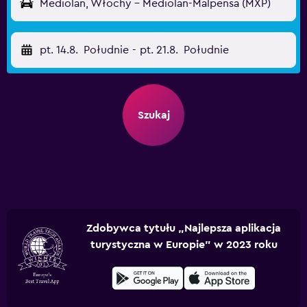
Mediolan, Włochy - Mediolan-Malpensa (MXP)
pt. 14.8.
Południe
-
pt. 21.8.
Południe
Szukaj
Zdobywca tytułu „Najlepsza aplikacja
turystyczna w Europie” w 2023 roku