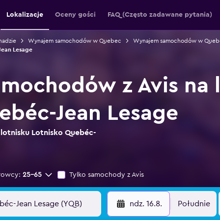
Lokalizacje
Oceny gości
FAQ (Często zadawane pytania)
adzie
Wynajem samochodów w Quebec
Wynajem samochodów w Queb
ean Lesage
mochodów z Avis na l
ebéc-Jean Lesage
 lotnisku Lotnisko Quebéc-
rowcy:
25-65
Tylko samochody z Avis
ndz. 16.8.
Południe