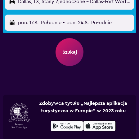
Dallas, TX, Stany Zjednoczone - Dallas-Fort Worth (DFW)
pon. 17.8.
Południe
-
pon. 24.8.
Południe
Szukaj
Zdobywca tytułu „Najlepsza aplikacja
turystyczna w Europie” w 2023 roku