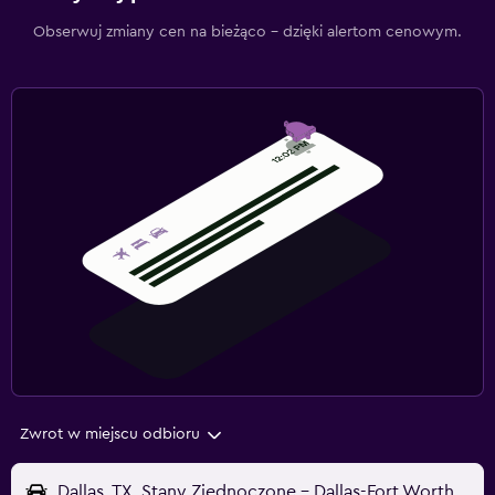
Obserwuj zmiany cen na bieżąco – dzięki alertom cenowym.
Zwrot w miejscu odbioru
Dallas, TX, Stany Zjednoczone - Dallas-Fort Worth (DFW)