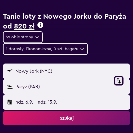
Tanie loty z Nowego Jorku do Paryża
od
820 zł
W obie strony
1 dorosły, Ekonomiczna, 0 szt. bagażu
Nowy Jork (NYC)
Paryż (PAR)
ndz. 6.9.
-
ndz. 13.9.
Szukaj