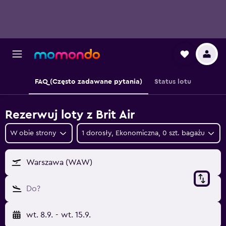
FAQ (Często zadawane pytania)
Status lotu
Rezerwuj loty z Brit Air
W obie strony
1 dorosły, Ekonomiczna, 0 szt. bagażu
Warszawa (WAW)
Do?
wt. 8.9.
-
wt. 15.9.