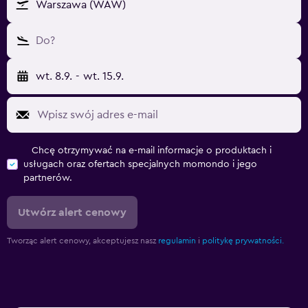
Warszawa (WAW)
Do?
wt. 8.9.
-
wt. 15.9.
Chcę otrzymywać na e-mail informacje o produktach i
usługach oraz ofertach specjalnych momondo i jego
partnerów.
Utwórz alert cenowy
Tworząc alert cenowy, akceptujesz nasz
regulamin
i
politykę prywatności.