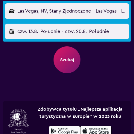
Las Vegas, NV, Stany Zjednoczone - Las Vegas-Harry Reid (LAS)
czw. 13.8.
Południe
-
czw. 20.8.
Południe
Szukaj
Zdobywca tytułu „Najlepsza aplikacja
turystyczna w Europie” w 2023 roku