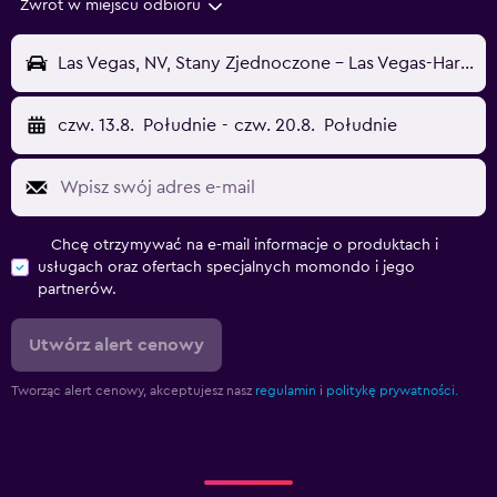
Zwrot w miejscu odbioru
Las Vegas, NV, Stany Zjednoczone - Las Vegas-Harry Reid (LAS)
czw. 13.8.
Południe
-
czw. 20.8.
Południe
Chcę otrzymywać na e-mail informacje o produktach i
usługach oraz ofertach specjalnych momondo i jego
partnerów.
Utwórz alert cenowy
Tworząc alert cenowy, akceptujesz nasz
regulamin
i
politykę prywatności.