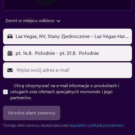
Zwrot w miejscu odbioru
Las Vegas, NV, Stany Zjednoczone - Las Vegas-Harry Reid (LAS)
pt. 14.8.
Południe
-
pt. 21.8.
Południe
Chcę otrzymywać na e-mail informacje o produktach i
usługach oraz ofertach specjalnych momondo i jego
partnerów.
Utwórz alert cenowy
Tworząc alert cenowy, akceptujesz nasz
regulamin
i
politykę prywatności.