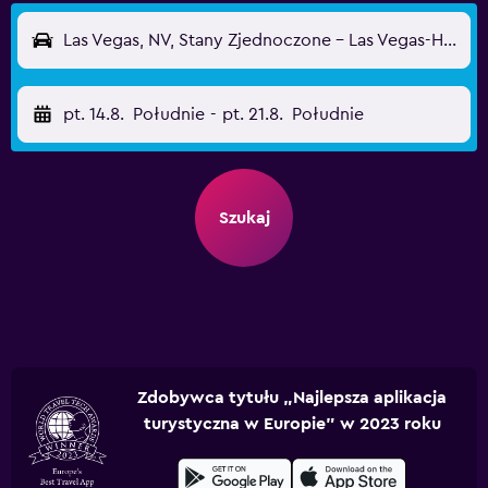
Las Vegas, NV, Stany Zjednoczone - Las Vegas-Harry Reid (LAS)
pt. 14.8.
Południe
-
pt. 21.8.
Południe
Szukaj
Zdobywca tytułu „Najlepsza aplikacja
turystyczna w Europie” w 2023 roku