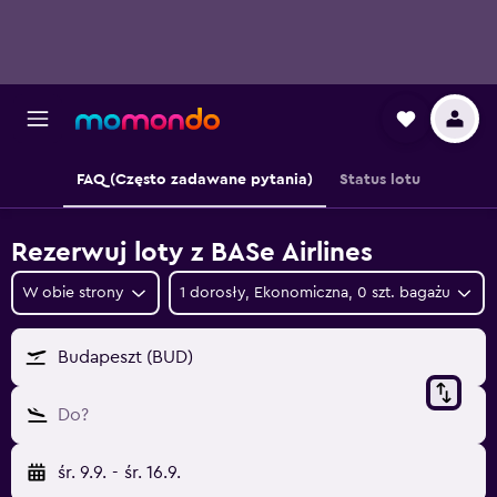
FAQ (Często zadawane pytania)
Status lotu
Rezerwuj loty z BASe Airlines
W obie strony
1 dorosły, Ekonomiczna, 0 szt. bagażu
Budapeszt (BUD)
Do?
śr. 9.9.
-
śr. 16.9.