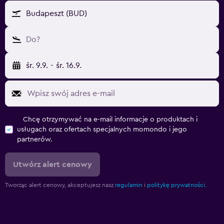
Budapeszt (BUD)
Do?
śr. 9.9.
-
śr. 16.9.
Chcę otrzymywać na e-mail informacje o produktach i
usługach oraz ofertach specjalnych momondo i jego
partnerów.
Utwórz alert cenowy
Tworząc alert cenowy, akceptujesz nasz
regulamin
i
politykę prywatności.