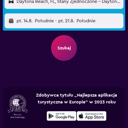
Daytona Beach, FL, Stany Zjednoczone - Daytona Beach (DAB)
pt. 14.8.
Południe
-
pt. 21.8.
Południe
Szukaj
Zdobywca tytułu „Najlepsza aplikacja
turystyczna w Europie” w 2023 roku