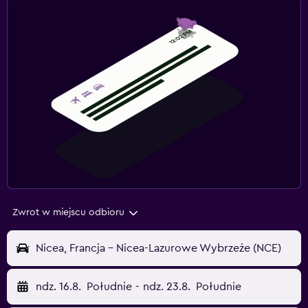
Zwrot w miejscu odbioru
Nicea, Francja - Nicea-Lazurowe Wybrzeże (NCE)
ndz. 16.8.
Południe
-
ndz. 23.8.
Południe