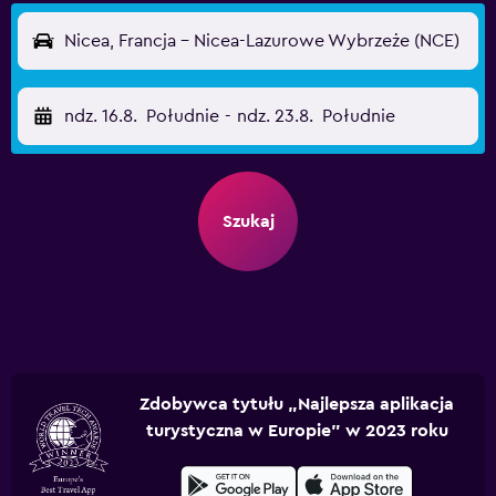
Nicea, Francja - Nicea-Lazurowe Wybrzeże (NCE)
ndz. 16.8.
Południe
-
ndz. 23.8.
Południe
Szukaj
Zdobywca tytułu „Najlepsza aplikacja
turystyczna w Europie” w 2023 roku