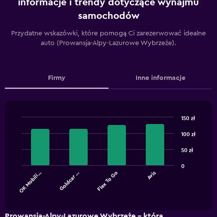
informacje i trendy dotyczące wynajmu
samochodów
Przydatne wskazówki, które pomogą Ci zarezerwować idealne
auto (Prowansja-Alpy-Lazurowe Wybrzeże).
Firmy
Inne informacje
150 zł
Bar
Chart
graphic.
chart
100 zł
with
4
50 zł
bars.
0
OK Mobili…
Goldcar …
Flex To Go
Avis
The
chart
End
of
has
interactive
1
chart
X
Prowansja-Alpy-Lazurowe Wybrzeże – która