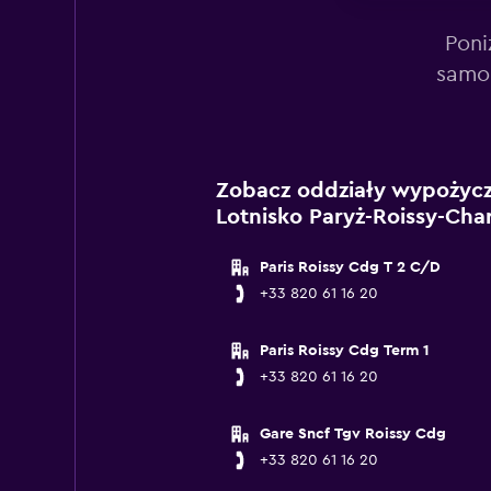
Poni
samoc
Zobacz oddziały wypożycza
Lotnisko Paryż-Roissy-Char
Paris Roissy Cdg T 2 C/D
+33 820 61 16 20
Paris Roissy Cdg Term 1
+33 820 61 16 20
Gare Sncf Tgv Roissy Cdg
+33 820 61 16 20