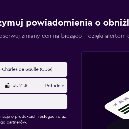
zymuj powiadomienia o obniż
serwuj zmiany cen na bieżąco – dzięki alertom
pt. 21.8.
Południe
macje o produktach i usługach oraz
ego partnerów.