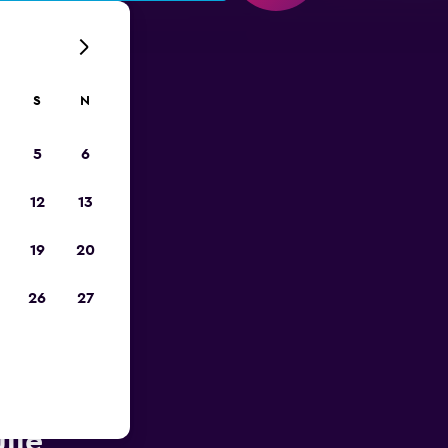
S
N
5
6
12
13
19
20
26
27
otnisko
lle