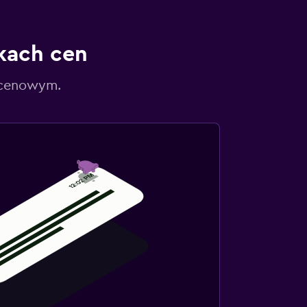
kach cen
 cenowym.