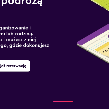
 podróżą
ganizowanie i
mi lub rodziną.
 i możesz z niej
ego, gdzie dokonujesz
jdź rezerwację