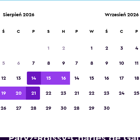
Sierpień 2026
Wrzesień 2026
Ś
C
P
S
N
P
W
Ś
C
P
Zdobywca tytułu „Najlepsza aplikacja
turystyczna w Europie” w 2023 roku
1
2
1
2
3
4
5
6
7
8
9
7
8
9
10
11
12
13
14
15
16
14
15
16
17
18
19
20
21
22
23
21
22
23
24
25
26
27
28
29
30
28
29
30
pożyczalnie Avis w pobliżu L
Paryż-Roissy-Charles de Gau