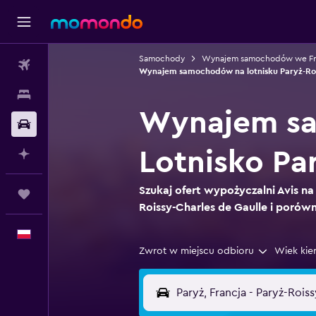
Samochody
Wynajem samochodów we Fra
Loty
Wynajem samochodów na lotnisku Paryż-Roi
Noclegi
Wynajem sa
Samochody
Lotnisko Pa
Planuj z AI
Szukaj ofert wypożyczalni Avis na 
Trips
Roissy-Charles de Gaulle i porównu
Polski
Zwrot w miejscu odbioru
Wiek kie