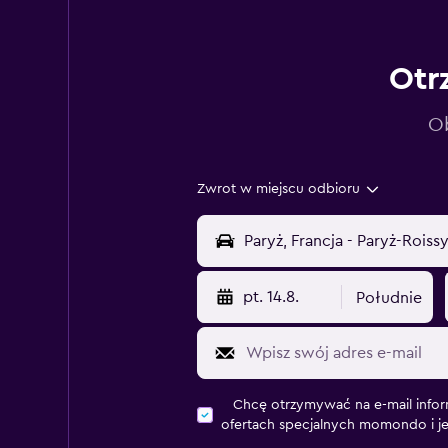
Otr
Ob
Zwrot w miejscu odbioru
pt. 14.8.
Południe
Chcę otrzymywać na e-mail infor
ofertach specjalnych momondo i j