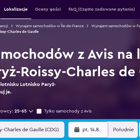
Lokalizacje
Oceny gości
FAQ (Często zadawane pytania)
ncji
Wynajem samochodów w Île-de-France
Wynajem samochodów w Pa
ssy-Charles de Gaulle
mochodów z Avis na l
ryż-Roissy-Charles de
lotnisku Lotnisko Paryż-
j je.
rowcy:
25-65
Tylko samochody z Avis
pt. 14.8.
Południe