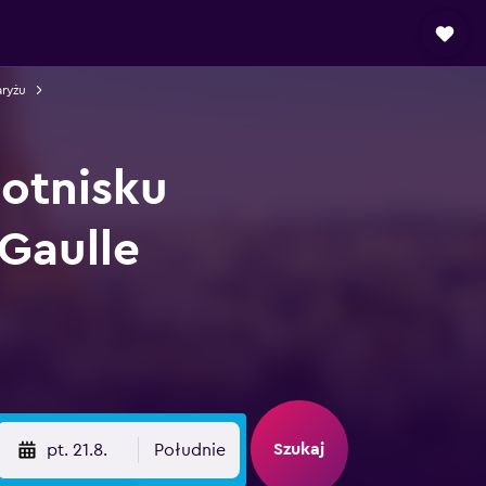
ryżu
otnisku
 Gaulle
Szukaj
pt. 21.8.
Południe