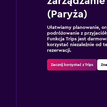
zarządzanie
(Paryża)
Ułatwiamy planowanie, or
podróżowanie z przyjaciół
Funkcja Trips jest darmowa
korzystać niezależnie od t
rezerwacji.
Zacznij korzystać z Trips
Zna