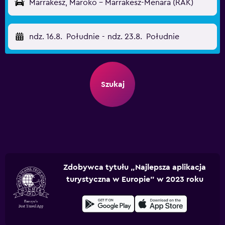
Marrakesz, Maroko - Marrakesz-Menara (RAK)
ndz. 16.8.
Południe
-
ndz. 23.8.
Południe
Szukaj
Zdobywca tytułu „Najlepsza aplikacja
turystyczna w Europie” w 2023 roku