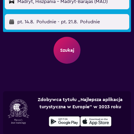
Madryt, Hiszpania - Madryt-Barajas (MAD)
pt. 14.8.
Południe
-
pt. 21.8.
Południe
Szukaj
Zdobywca tytułu „Najlepsza aplikacja
turystyczna w Europie” w 2023 roku