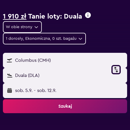
1 910 zł
Tanie loty: Duala
W obie strony
1 dorosły, Ekonomiczna, 0 szt. bagażu
Columbus (CMH)
Duala (DLA)
sob. 5.9.
-
sob. 12.9.
Szukaj