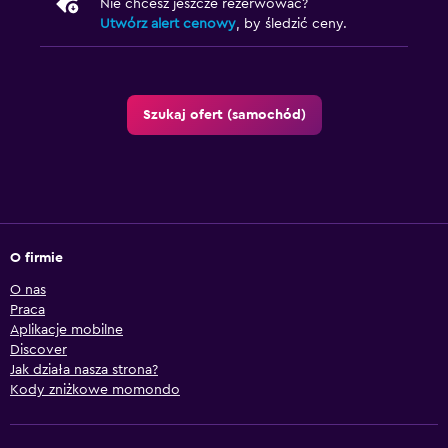
Nie chcesz jeszcze rezerwować?
Utwórz alert cenowy
, by śledzić ceny.
Szukaj ofert (samochód)
O firmie
O nas
Praca
Aplikacje mobilne
Discover
Jak działa nasza strona?
Kody zniżkowe momondo