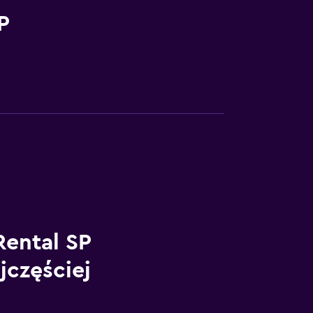
P
ental SP
jczęściej