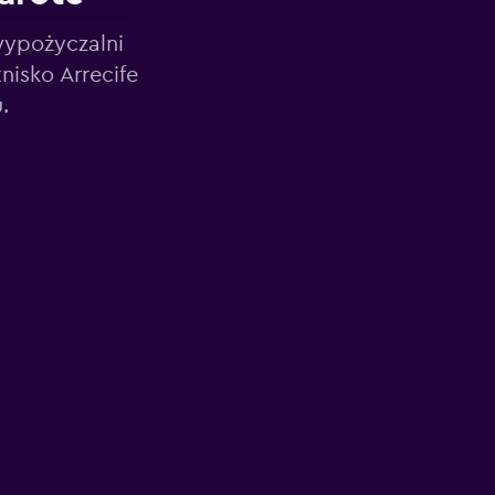
wypożyczalni
isko Arrecife
.