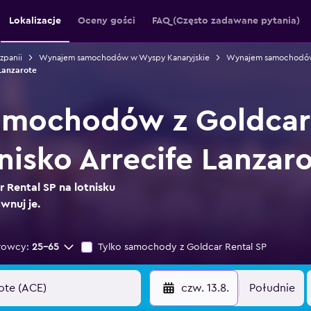
Lokalizacje
Oceny gości
FAQ (Często zadawane pytania)
panii
Wynajem samochodów w Wyspy Kanaryjskie
Wynajem samochodów
Lanzarote
mochodów z Goldcar 
nisko Arrecife Lanzar
 Rental SP na lotnisku
wnuj je.
rowcy:
25-65
Tylko samochody z Goldcar Rental SP
czw. 13.8.
Południe