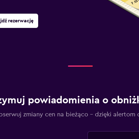
jdź rezerwację
zymuj powiadomienia o obniż
serwuj zmiany cen na bieżąco – dzięki alertom