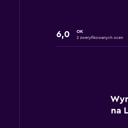
OK
6,0
2 zweryfikowanych ocen
Wyn
na L