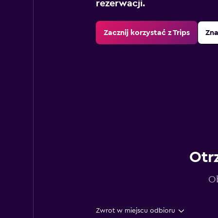
rezerwacji.
Zacznij korzystać z Trips
Zna
Otr
Ob
Zwrot w miejscu odbioru