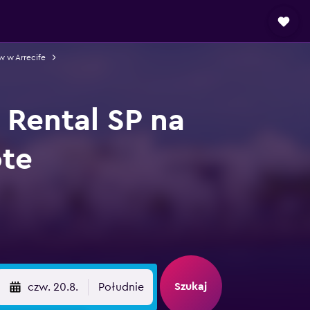
 w Arrecife
Rental SP na
ote
Szukaj
czw. 20.8.
Południe