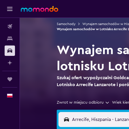
Samochody
Wynajem samochodów w Hisz
Loty
Wynajem samochodów w Lotnisko Arrecife 
Noclegi
Wynajem sa
Samochody
lotnisku Lot
Planuj z AI
Szukaj ofert wypożyczalni Goldcar
Trips
Lotnisko Arrecife Lanzarote i poró
Polski
Zwrot w miejscu odbioru
Wiek kie