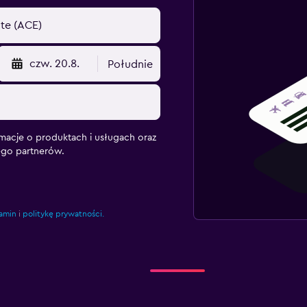
czw. 20.8.
Południe
macje o produktach i usługach oraz
ego partnerów.
amin
i
politykę prywatności.