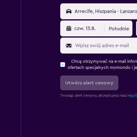
czw. 13.8.
Południe
Chcę otrzymywać na e-mail infor
ofertach specjalnych momondo i j
Utwórz alert cenowy
Tworząc alert cenowy, akceptujesz nasz
regul