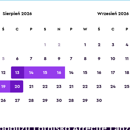
Sierpień 2026
Wrzesień 2026
Ś
C
P
S
N
P
W
Ś
C
P
Zdobywca tytułu „Najlepsza aplikacja
turystyczna w Europie” w 2023 roku
1
2
1
2
3
4
5
6
7
8
9
7
8
9
10
11
12
13
14
15
16
14
15
16
17
18
19
20
21
22
23
21
22
23
24
25
26
27
28
29
30
28
29
30
Wypożyczalnie Goldcar Rental
pobliżu Lotnisko Arrecife Lanz