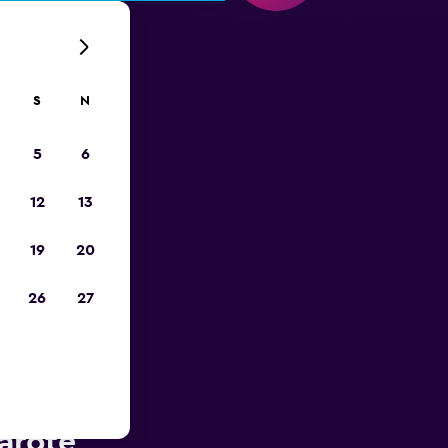
S
N
5
6
12
13
19
20
26
27
 SP w
arote