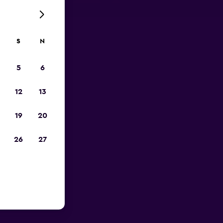
S
N
5
6
12
13
19
20
26
27
Lotnisko