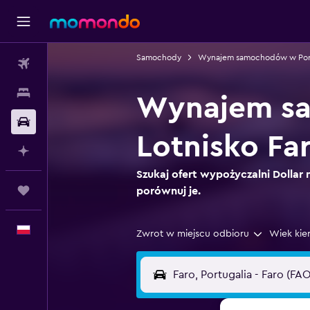
Samochody
Wynajem samochodów w Port
Loty
Noclegi
Wynajem sa
Samochody
Lotnisko Fa
Planuj z AI
Szukaj ofert wypożyczalni Dollar n
Trips
porównuj je.
Polski
Zwrot w miejscu odbioru
Wiek kie