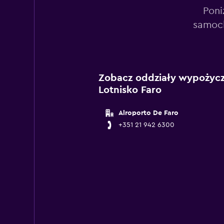
Poni
samoch
Zobacz oddziały wypożycza
Lotnisko Faro
Alroporto De Faro
+351 21 942 6300