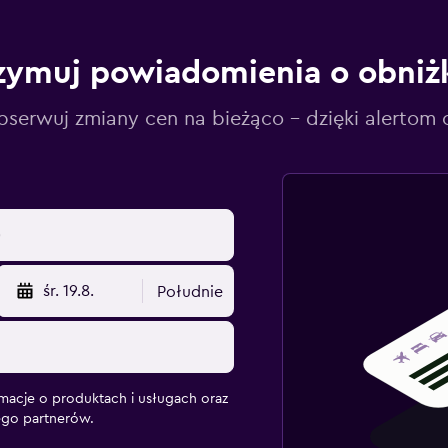
zymuj powiadomienia o obniż
serwuj zmiany cen na bieżąco – dzięki alertom
śr. 19.8.
Południe
macje o produktach i usługach oraz
ego partnerów.