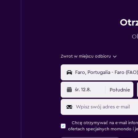
Otr
Ob
Zwrot w miejscu odbioru
śr. 12.8.
Południe
Chcę otrzymywać na e-mail infor
ofertach specjalnych momondo i j