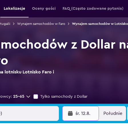
Lokalizacje
Oceny gości
FAQ (Często zadawane pytania)
ugalii
Wynajem samochodów w Faro
Wynajem samochodów w Lotnisko
mochodów z Dollar na
ro
a lotnisku Lotnisko Faro i
rowcy:
25-65
Tylko samochody z Dollar
śr. 12.8.
Południe