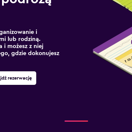
ganizowanie i
mi lub rodziną.
 i możesz z niej
ego, gdzie dokonujesz
jdź rezerwację