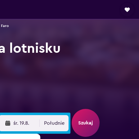
 Faro
 lotnisku
Szukaj
śr. 19.8.
Południe