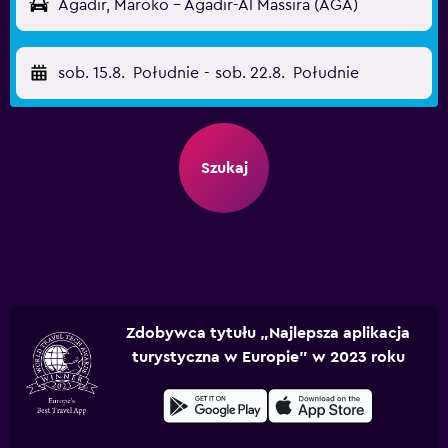
Agadir, Maroko - Agadir-Al Massira (AGA)
sob. 15.8.
Południe
-
sob. 22.8.
Południe
Szukaj
Zdobywca tytułu „Najlepsza aplikacja
turystyczna w Europie” w 2023 roku