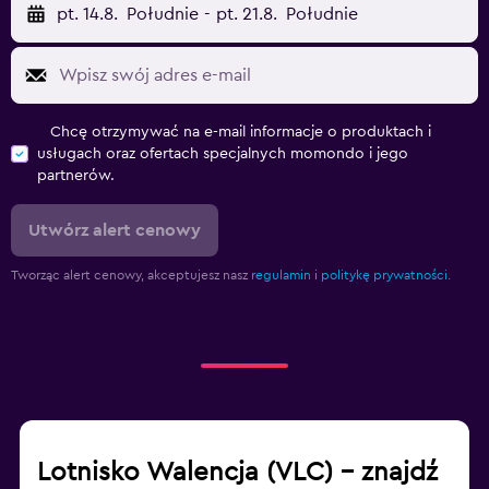
pt. 14.8.
Południe
-
pt. 21.8.
Południe
Chcę otrzymywać na e-mail informacje o produktach i
usługach oraz ofertach specjalnych momondo i jego
partnerów.
Utwórz alert cenowy
Tworząc alert cenowy, akceptujesz nasz
regulamin
i
politykę prywatności.
Lotnisko Walencja (VLC) – znajdź