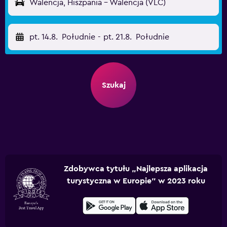
Walencja, Hiszpania - Walencja (VLC)
pt. 14.8.
Południe
-
pt. 21.8.
Południe
Szukaj
Zdobywca tytułu „Najlepsza aplikacja
turystyczna w Europie” w 2023 roku