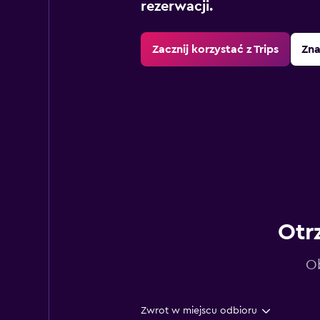
rezerwacji.
Zacznij korzystać z Trips
Zna
Otr
Ob
Zwrot w miejscu odbioru