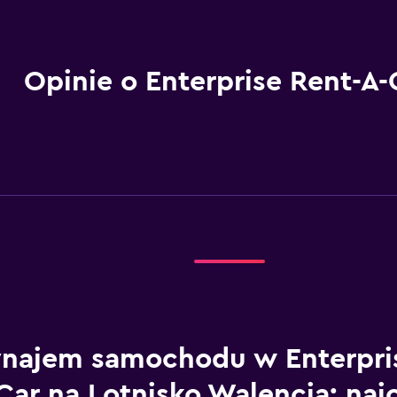
Opinie o Enterprise Rent-A-
najem samochodu w Enterpris
Car na Lotnisko Walencja: naj