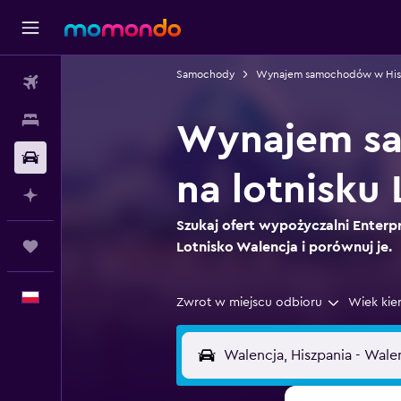
Samochody
Wynajem samochodów w Hisz
Loty
Noclegi
Wynajem sa
Samochody
na lotnisku
Planuj z AI
Szukaj ofert wypożyczalni Enterpr
Trips
Lotnisko Walencja i porównuj je.
Polski
Zwrot w miejscu odbioru
Wiek kie