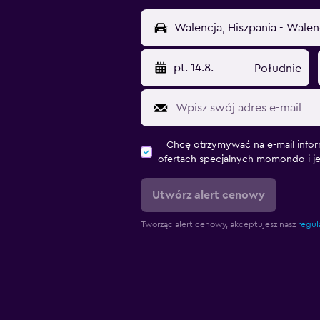
pt. 14.8.
Południe
Chcę otrzymywać na e-mail infor
ofertach specjalnych momondo i j
Utwórz alert cenowy
Tworząc alert cenowy, akceptujesz nasz
regul