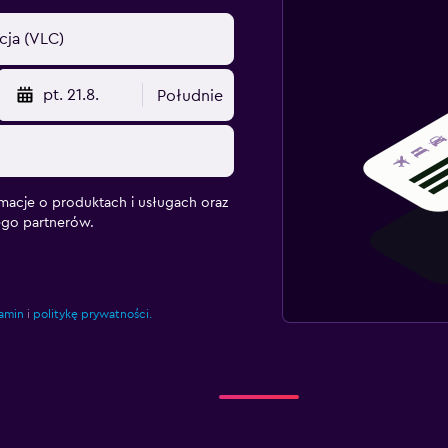
pt. 21.8.
Południe
macje o produktach i usługach oraz
ego partnerów.
amin
i
politykę prywatności.