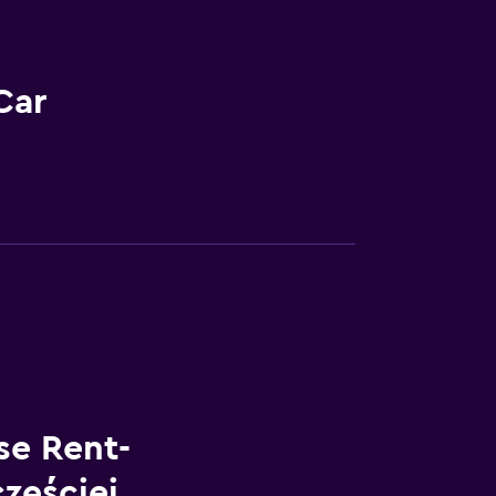
Car
e Rent-
częściej