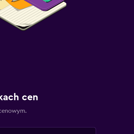
kach cen
 cenowym.