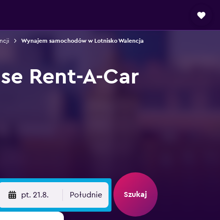
cji
Wynajem samochodów w Lotnisko Walencja
se Rent-A-Car
Szukaj
pt. 21.8.
Południe