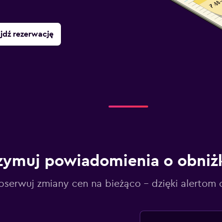
jdź rezerwację
zymuj powiadomienia o obniż
serwuj zmiany cen na bieżąco – dzięki alertom