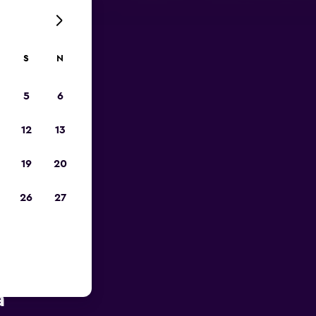
S
N
5
6
12
13
19
20
26
27
A-Car w
a