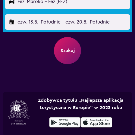
Fez, Maroko - Fez (FEZ)
czw. 13.8.
Południe
-
czw. 20.8.
Południe
Szukaj
Zdobywca tytułu „Najlepsza aplikacja
turystyczna w Europie” w 2023 roku