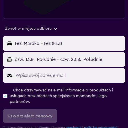
Zwrot w miejscu odbioru
Fez, Maroko - Fez (FEZ)
czw. 13.8.
Południe
-
czw. 20.8.
Południe
Chcę otrzymywać na e-mail informacje o produktach i
usługach oraz ofertach specjalnych momondo i jego
partnerów.
Utwórz alert cenowy
Tworząc alert cenowy, akceptujesz nasz
regulamin
i
politykę prywatności.