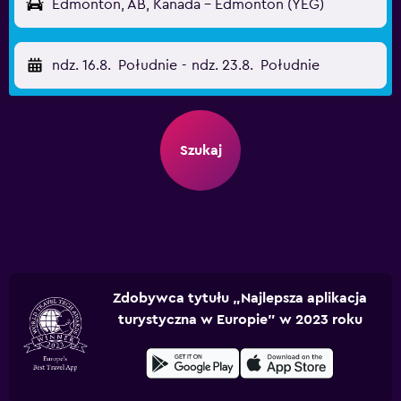
Edmonton, AB, Kanada - Edmonton (YEG)
ndz. 16.8.
Południe
-
ndz. 23.8.
Południe
Szukaj
Zdobywca tytułu „Najlepsza aplikacja
turystyczna w Europie” w 2023 roku