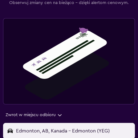
Obserwuj zmiany cen na bieżąco – dzięki alertom cenowym.
Zwrot w miejscu odbioru
Edmonton, AB, Kanada - Edmonton (YEG)