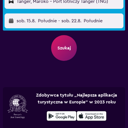
Tanger, Maroko - Port lotniczy Tanger (TNG)
sob. 15.8.
Południe
-
sob. 22.8.
Południe
Szukaj
Zdobywca tytułu „Najlepsza aplikacja
turystyczna w Europie” w 2023 roku