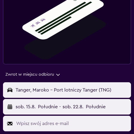
Zwrot w miejscu odbioru
Tanger, Maroko - Port lotniczy Tanger (TNG)
sob. 15.8.
Południe
-
sob. 22.8.
Południe