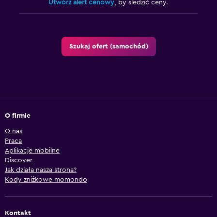
Utwórz alert cenowy
, by śledzić ceny.
Szukaj ofert (samochód)
O firmie
O nas
Praca
Aplikacje mobilne
Discover
Jak działa nasza strona?
Kody zniżkowe momondo
Kontakt