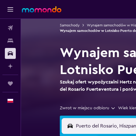
Samochody
Wynajem samochodów w Hisz
Loty
Wynajem samochodów w Lotnisko Puerto del
Noclegi
Wynajem sa
Samochody
Lotnisko Pu
Planuj z AI
Szukaj ofert wypożyczalni Hertz n
Trips
del Rosario Fuerteventura i porów
Polski
Zwrot w miejscu odbioru
Wiek kie