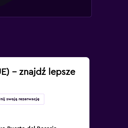
E) – znajdź lepsze
nij swoją rezerwację