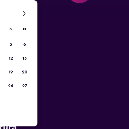
S
N
5
6
12
13
19
20
26
27
Lotnisko
tura