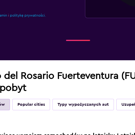
amin
i
politykę prywatności.
 del Rosario Fuerteventura (FU
 pobyt
ów
Popular cities
Typy wypożyczanych aut
Uzupeł