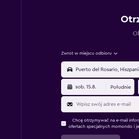
Otr
Ob
Zwrot w miejscu odbioru
sob. 15.8.
Południe
Chcę otrzymywać na e-mail infor
ofertach specjalnych momondo i j