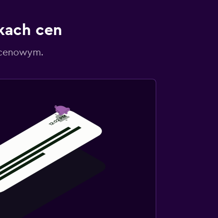
kach cen
 cenowym.