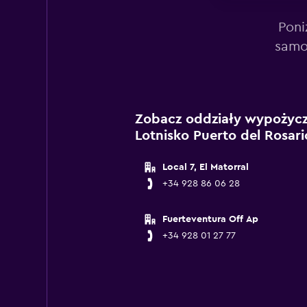
Poni
samo
Zobacz oddziały wypożycza
Lotnisko Puerto del Rosar
Local 7, El Matorral
+34 928 86 06 28
Fuerteventura Off Ap
+34 928 01 27 77