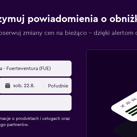
zymuj powiadomienia o obniż
serwuj zmiany cen na bieżąco – dzięki alertom
sob. 22.8.
Południe
macje o produktach i usługach oraz
ego partnerów.