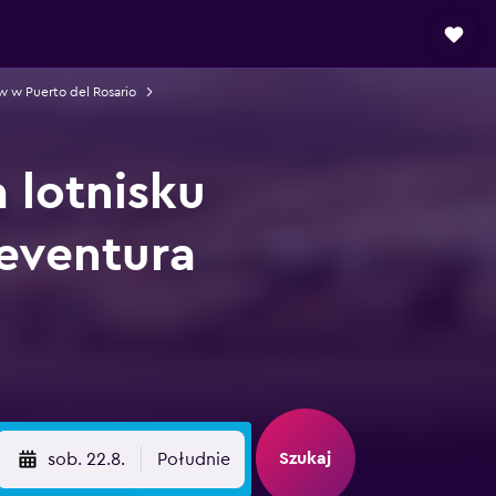
w Puerto del Rosario
lotnisku
teventura
Szukaj
sob. 22.8.
Południe