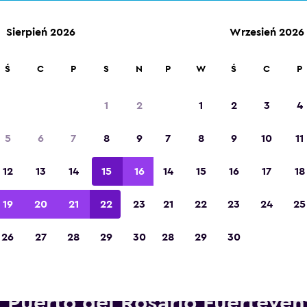
Sierpień 2026
Wrzesień 2026
Ś
C
P
S
N
P
W
Ś
C
P
Zdobywca tytułu „Najlepsza aplikacja
turystyczna w Europie” w 2023 roku
1
2
1
2
3
4
5
6
7
8
9
7
8
9
10
11
12
13
14
15
16
14
15
16
17
18
19
20
21
22
23
21
22
23
24
25
26
27
28
29
30
28
29
30
pożyczalnie Hertz w pobliżu 
Puerto del Rosario Fuerteven