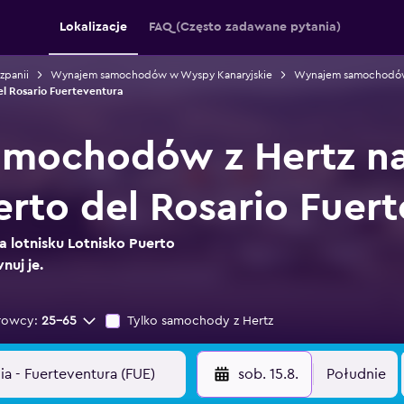
Lokalizacje
FAQ (Często zadawane pytania)
panii
Wynajem samochodów w Wyspy Kanaryjskie
Wynajem samochodów 
 Rosario Fuerteventura
mochodów z Hertz na 
erto del Rosario Fuer
a lotnisku Lotnisko Puerto
nuj je.
rowcy:
25-65
Tylko samochody z Hertz
sob. 15.8.
Południe