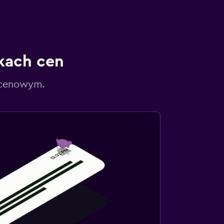
kach cen
 cenowym.