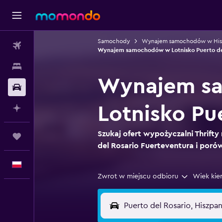
Samochody
Wynajem samochodów w Hisz
Loty
Wynajem samochodów w Lotnisko Puerto del
Noclegi
Wynajem sam
Samochody
Lotnisko Pu
Planuj z AI
Szukaj ofert wypożyczalni Thrifty
Trips
del Rosario Fuerteventura i porów
Polski
Zwrot w miejscu odbioru
Wiek kie