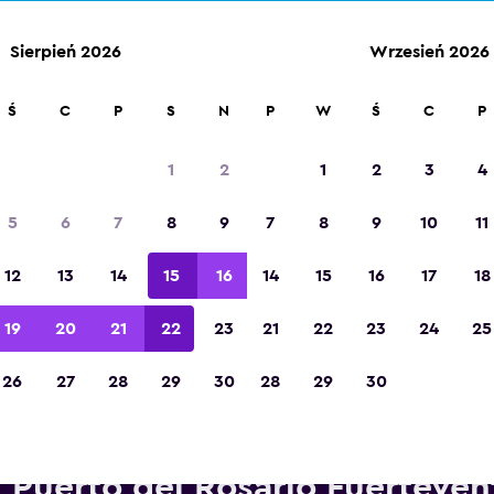
Sierpień 2026
Wrzesień 2026
Ś
C
P
S
N
P
W
Ś
C
P
Zdobywca tytułu „Najlepsza aplikacja
turystyczna w Europie” w 2023 roku
1
2
1
2
3
4
5
6
7
8
9
7
8
9
10
11
12
13
14
15
16
14
15
16
17
18
19
20
21
22
23
21
22
23
24
25
26
27
28
29
30
28
29
30
ożyczalnie Thrifty w pobliżu 
Puerto del Rosario Fuerteven