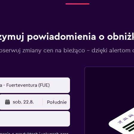
zymuj powiadomienia o obniż
serwuj zmiany cen na bieżąco – dzięki alertom
sob. 22.8.
Południe