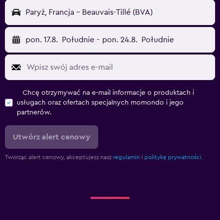
Paryż, Francja - Beauvais-Tillé (BVA)
pon. 17.8.
Południe
-
pon. 24.8.
Południe
Chcę otrzymywać na e-mail informacje o produktach i
usługach oraz ofertach specjalnych momondo i jego
partnerów.
Utwórz alert cenowy
Tworząc alert cenowy, akceptujesz nasz
regulamin
i
politykę prywatności.