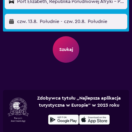
Port Elizabeth, Republika Południowej Afryki - Port Elizabeth (PLZ)
czw. 13.8.
Południe
-
czw. 20.8.
Południe
Szukaj
Zdobywca tytułu „Najlepsza aplikacja
turystyczna w Europie” w 2023 roku