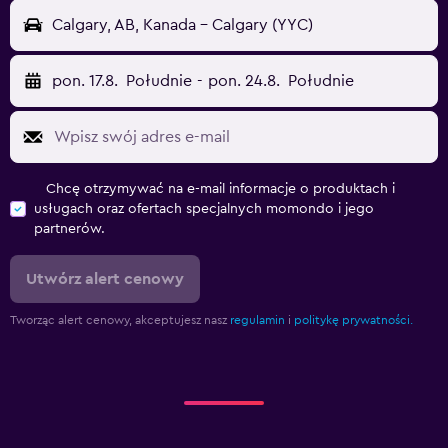
Calgary, AB, Kanada - Calgary (YYC)
pon. 17.8.
Południe
-
pon. 24.8.
Południe
Chcę otrzymywać na e-mail informacje o produktach i
usługach oraz ofertach specjalnych momondo i jego
partnerów.
Utwórz alert cenowy
Tworząc alert cenowy, akceptujesz nasz
regulamin
i
politykę prywatności.