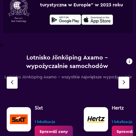
turystyczna w Europie” w 2023 roku
0
Lotnisko Jönköping Axamo –
wypożyczalnie samochodów
Lotnisko Jönköping Axamo – wszystkie największe wypożyczalnie
Sixt
Hertz
1 lokalizacja
1 lokalizacja
Sprawdź ceny
Sprawdź 