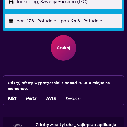
Jönköping, Szwecja - Axamo (JKG)
pon. 17.8.
Południe
-
pon. 24.8.
Południe
Szukaj
Odkryj oferty wypożyczalni z ponad 70 000 miejsc na
momondo.
Zdobywca tytułu „Najlepsza aplikacja