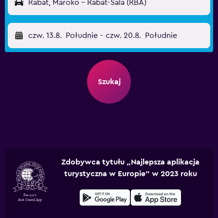
Rabat, Maroko - Rabat-Sala (RBA)
czw. 13.8.
Południe
-
czw. 20.8.
Południe
Szukaj
Zdobywca tytułu „Najlepsza aplikacja
turystyczna w Europie” w 2023 roku