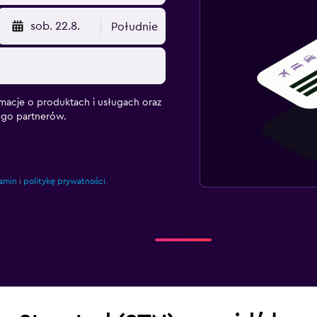
sob. 22.8.
Południe
macje o produktach i usługach oraz
ego partnerów.
amin
i
politykę prywatności.