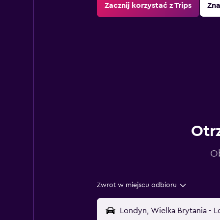
Zacznij korzystać z Trips
Zna
Otr
Ob
Zwrot w miejscu odbioru