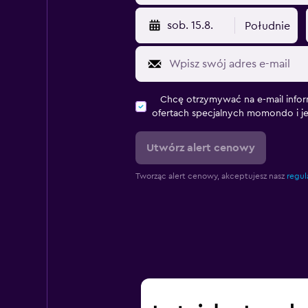
sob. 15.8.
Południe
Chcę otrzymywać na e-mail infor
ofertach specjalnych momondo i j
Utwórz alert cenowy
Tworząc alert cenowy, akceptujesz nasz
regul