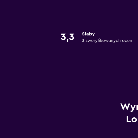
Słaby
3,3
3 zweryfikowanych ocen
Wyn
Lo