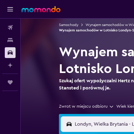
Samochody
Wynajem samochodów w Wielk
Loty
Wynajem samochodów w Lotnisko Londyn-S
Noclegi
Wynajem sa
Samochody
Lotnisko Lo
Planuj z AI
Szukaj ofert wypożyczalni Hertz n
Trips
Stansted i porównuj je.
Zwrot w miejscu odbioru
Wiek kie