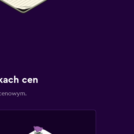
kach cen
 cenowym.