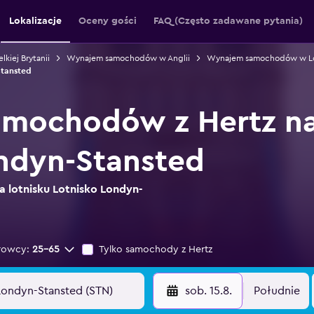
Lokalizacje
Oceny gości
FAQ (Często zadawane pytania)
iej Brytanii
Wynajem samochodów w Anglii
Wynajem samochodów w L
tansted
mochodów z Hertz na 
ndyn-Stansted
a lotnisku Lotnisko Londyn-
rowcy:
25-65
Tylko samochody z Hertz
sob. 15.8.
Południe