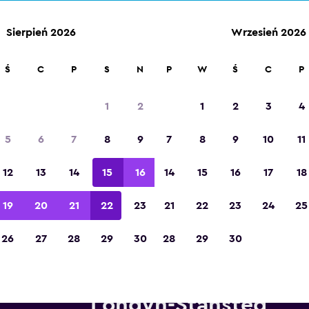
Sierpień 2026
Wrzesień 2026
Ś
C
P
S
N
P
W
Ś
C
P
Zdobywca tytułu „Najlepsza aplikacja
turystyczna w Europie” w 2023 roku
1
2
1
2
3
4
5
6
7
8
9
7
8
9
10
11
12
13
14
15
16
14
15
16
17
18
19
20
21
22
23
21
22
23
24
25
26
27
28
29
30
28
29
30
pożyczalnie Hertz w pobliżu 
Londyn-Stansted