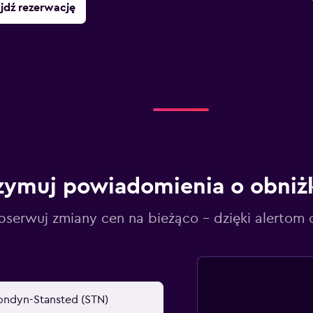
jdź rezerwację
zymuj powiadomienia o obniż
serwuj zmiany cen na bieżąco – dzięki alertom