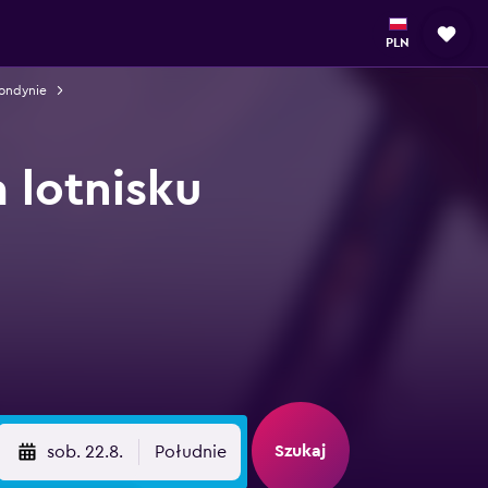
PLN
ondynie
lotnisku
Szukaj
sob. 22.8.
Południe