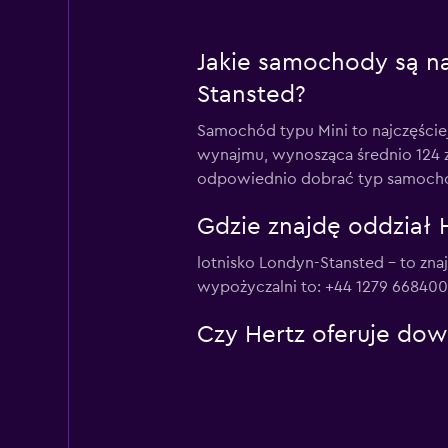
Jakie samochody są na
Stansted?
Samochód typu Mini to najczęście
wynajmu, wynosząca średnio 124 z
odpowiednio dobrać typ samocho
Gdzie znajdę oddział H
lotnisko Londyn-Stansted – to zna
wypożyczalni to: +44 1279 668400
Czy Hertz oferuje dowó