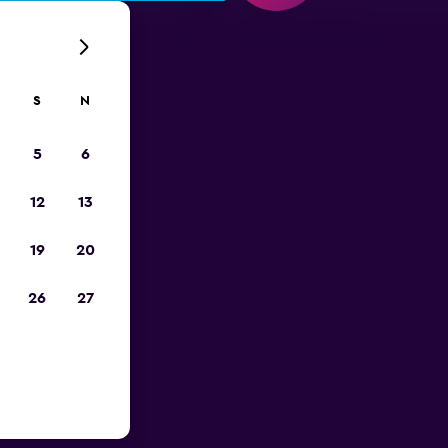
S
N
5
6
12
13
19
20
26
27
Lotnisko