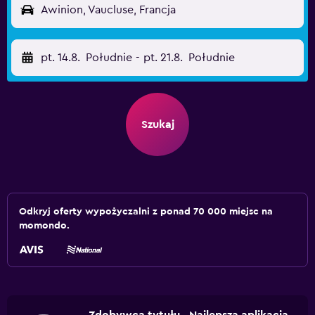
Awinion, Vaucluse, Francja
pt. 14.8.
Południe
-
pt. 21.8.
Południe
Szukaj
Odkryj oferty wypożyczalni z ponad 70 000 miejsc na
momondo.