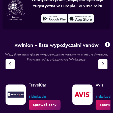
Zdobywca tytułu „Najlepsza aplikacja
turystyczna w Europie” w 2023 roku
Awinion – lista wypożyczalni vanów
Wszystkie największe wypożyczalnie vanów w mieście Awinion,
Prowansja-Alpy-Lazurowe Wybrzeże.
TravelCar
Avis
1 lokalizacja
1 lokalizacja
Sprawdź ceny
Sprawd