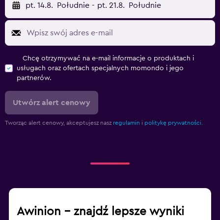
pt. 14.8.
Południe
-
pt. 21.8.
Południe
Chcę otrzymywać na e-mail informacje o produktach i
usługach oraz ofertach specjalnych momondo i jego
partnerów.
Utwórz alert cenowy
Tworząc alert cenowy, akceptujesz nasz
regulamin
i
politykę prywatności.
Awinion – znajdź lepsze wyniki