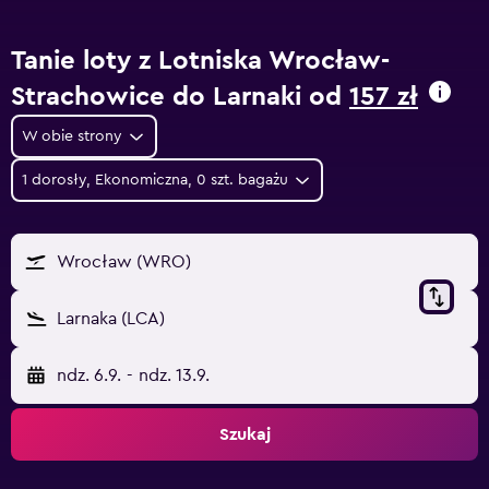
Tanie loty z Lotniska Wrocław-
Strachowice do Larnaki od
157 zł
W obie strony
1 dorosły, Ekonomiczna, 0 szt. bagażu
Wrocław (WRO)
Larnaka (LCA)
ndz. 6.9.
-
ndz. 13.9.
Szukaj