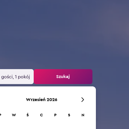
Szukaj
 gości, 1 pokój
Wrzesień 2026
P
W
Ś
C
P
S
N