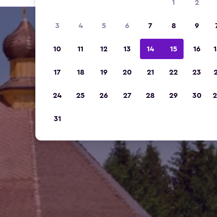
1
2
3
4
5
6
7
8
9
10
11
12
13
14
15
16
1
17
18
19
20
21
22
23
2
24
25
26
27
28
29
30
2
31