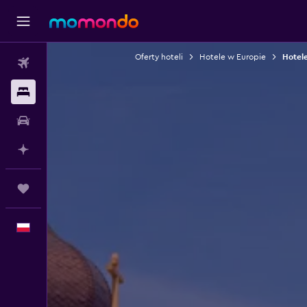
Oferty hoteli
Hotele w Europie
Hotele
Loty
Noclegi
Samochody
Planuj z AI
Trips
Polski