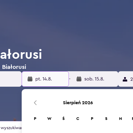
ałorusi
 Białorusi
pt. 14.8.
-
sob. 15.8.
2
Sierpień 2026
P
W
Ś
C
P
S
N
szukiwania dla tej lokalizacji.