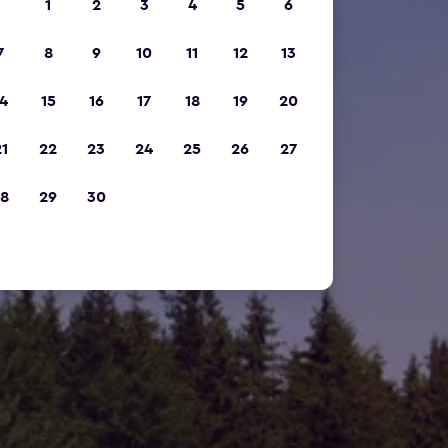
1
2
3
4
5
6
7
8
9
10
11
12
13
4
15
16
17
18
19
20
1
22
23
24
25
26
27
8
29
30