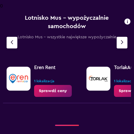
0
Lotnisko Mus – wypożyczalnie
samochodów
Lotnisko Mus – wszystkie największe wypożyczalnie
Eren Rent
TorlakAu
1 lokalizacja
1 lokalizacj
Sprawdź ceny
Sprawd