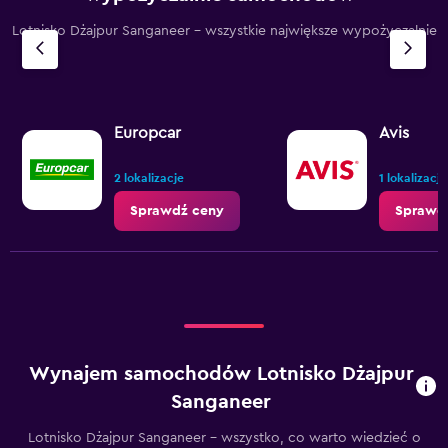
Lotnisko Dżajpur Sanganeer – wszystkie największe wypożyczalnie
Europcar
Avis
2 lokalizacje
1 lokalizacja
Sprawdź ceny
Sprawd
Wynajem samochodów Lotnisko Dżajpur
Sanganeer
Lotnisko Dżajpur Sanganeer – wszystko, co warto wiedzieć o