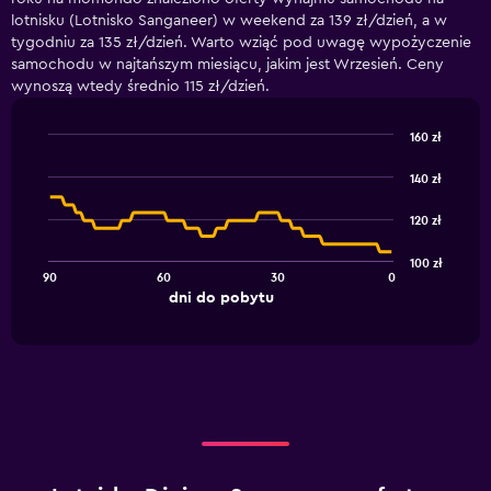
lotnisku (Lotnisko Sanganeer) w weekend za 139 zł/dzień, a w
tygodniu za 135 zł/dzień. Warto wziąć pod uwagę wypożyczenie
samochodu w najtańszym miesiącu, jakim jest Wrzesień. Ceny
wynoszą wtedy średnio 115 zł/dzień.
160 zł
Line
Chart
graphic.
chart
140 zł
with
91
120 zł
data
points.
100 zł
90
60
30
0
The
End
dni do pobytu
chart
of
interactive
has
chart
1
X
axis
displaying
dni
do
pobytu.