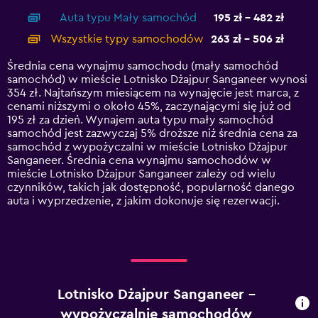
axis
chart
Auta typu Mały samochód
195 zł - 482 zł
displaying
categories.
Wszystkie typy samochodów
263 zł - 506 zł
Range:
14
Średnia cena wynajmu samochodu (mały samochód
categories.
samochód) w mieście Lotnisko Dżajpur Sanganeer wynosi
The
354 zł. Najtańszym miesiącem na wynajęcie jest marca, z
chart
cenami niższymi o około 45%, zaczynającymi się już od
has
195 zł za dzień. Wynajem auta typu mały samochód
1
samochód jest zazwyczaj 5% droższe niż średnia cena za
Y
samochód z wypożyczalni w mieście Lotnisko Dżajpur
axis
Sanganeer. Średnia cena wynajmu samochodów w
displaying
mieście Lotnisko Dżajpur Sanganeer zależy od wielu
values.
czynników, takich jak dostępność, popularność danego
Range:
auta i wyprzedzenie, z jakim dokonuje się rezerwacji.
0
to
600.
Lotnisko Dżajpur Sanganeer –
wypożyczalnie samochodów