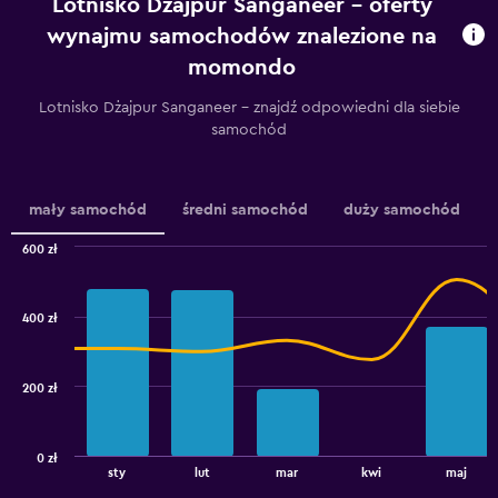
Lotnisko Dżajpur Sanganeer – oferty
Range:
91
wynajmu samochodów znalezione na
categories.
momondo
The
chart
Lotnisko Dżajpur Sanganeer – znajdź odpowiedni dla siebie
has
samochód
1
Y
axis
displaying
mały samochód
średni samochód
duży samochód
values.
Range:
600 zł
100
Combination
Chart
to
graphic.
chart
160.
with
400 zł
2
data
series.
200 zł
The
chart
has
0 zł
1
End
sty
lut
mar
kwi
maj
of
X
interactive