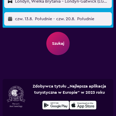
Londyn, Wielka Brytania - Londyn-Gatwick (LGW)
czw. 13.8.
Południe
-
czw. 20.8.
Południe
Szukaj
Zdobywca tytułu „Najlepsza aplikacja
turystyczna w Europie” w 2023 roku