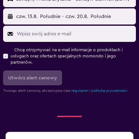
czw. 13.8.
Południe
-
czw. 20.8.
Południe
Chcę otrzymywać na e-mail informacje o produktach i
usługach oraz ofertach specjalnych momondo i jego
partnerów.
Utwórz alert cenowy
Tworząc alert cenowy, akceptujesz nasz
regulamin
i
politykę prywatności.