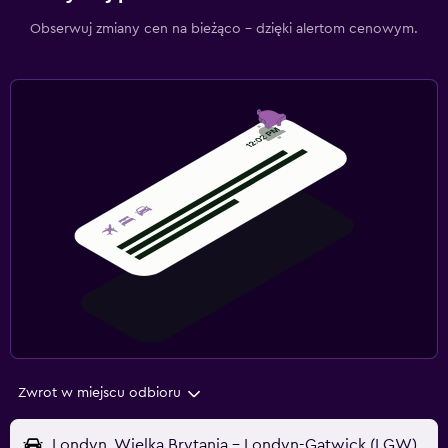
Obserwuj zmiany cen na bieżąco – dzięki alertom cenowym.
Zwrot w miejscu odbioru
Londyn, Wielka Brytania - Londyn-Gatwick (LGW)